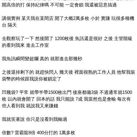
開高倍的打 保持紀律嗎 不可能 一定會鎖 我還被惡意搞過
講個實例 某天我在某間店 開了大概2萬多枚 小於 實賺 玩很多種機
台 隔天
去觀察玩了一下 然後開了 1200枚後 魚訊還是很好 之後 主管階級
的看到我來 進去工作室
我魚訊瞬間變超爛 真的 就那進去那幾秒
之後退掉剩下的 就趕快閃人 幾天後 裡面很熟的工作人員 他幫我裝
袋幣的時候跟我說你被鎖定了
凹幾袋? 平常 就帶半帶1500枚出門 後座都備3袋 不過通常就1500
枚 以內就會開了 回本的話 我只能說 7成 我當然也是會輸 每次有
些人看到我 就說我又來賺錢
我就笑著說 你只是沒看到我輸過
倍數? 雷霸龍8倍 400分打的 1萬多枚