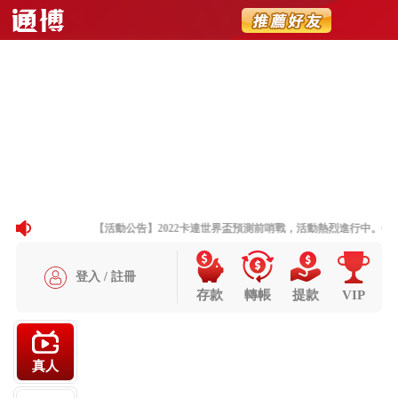
首頁
優惠活動
註冊
登入