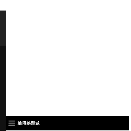
通博娛樂城