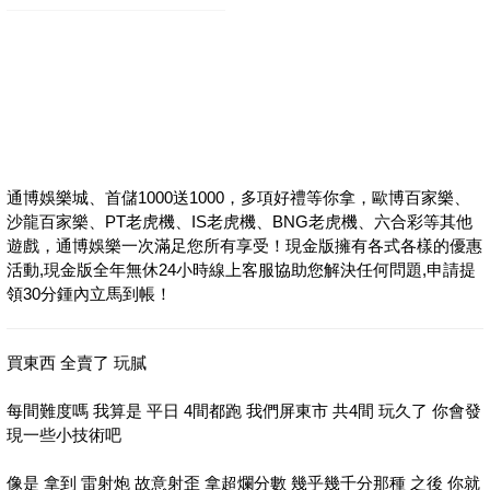
捕魚機-通博 TB 玩湯姆熊
打魚機一年有人想問嗎?
通博娛樂城、首儲1000送1000，多項好禮等你拿，歐博百家樂、
沙龍百家樂、PT老虎機、IS老虎機、BNG老虎機、六合彩等其他
遊戲，通博娛樂一次滿足您所有享受！現金版擁有各式各樣的優惠
活動,現金版全年無休24小時線上客服協助您解決任何問題,申請提
領30分鍾內立馬到帳！
買東西 全賣了 玩膩
每間難度嗎 我算是 平日 4間都跑 我們屏東市 共4間 玩久了 你會發
現一些小技術吧
像是 拿到 雷射炮 故意射歪 拿超爛分數 幾乎幾千分那種 之後 你就